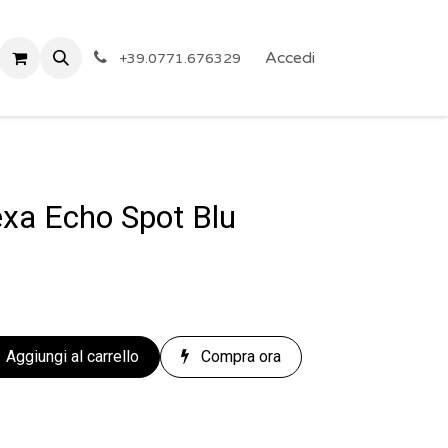
 Privacy
Eventi
ARTICOLI A PREZZO SHOCK!
Accedi
Reg
+39.0771.676329
xa Echo Spot Blu
Aggiungi al carrello
Compra ora