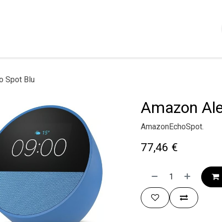
Shop
Servizi
Chi siamo
Contattaci
Politica
o Spot Blu
Amazon Ale
AmazonEchoSpot.
77,46
€