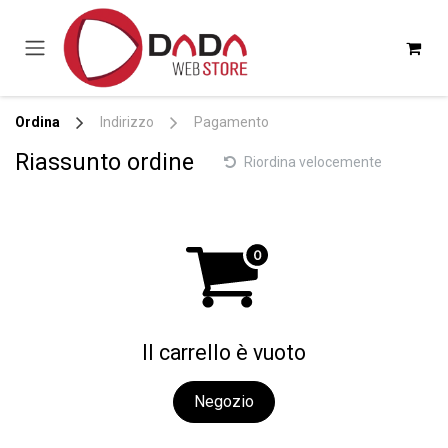
Passa al contenuto
Ordina
Indirizzo
Pagamento
Riassunto ordine
Riordina velocemente
Il carrello è vuoto
Negozio