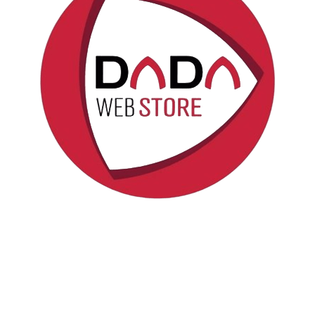
Politica sui cookie
Copyright © DadaWeb
Fornito da
Odoo
- Il n° 1 tra gli
e-commerce open source