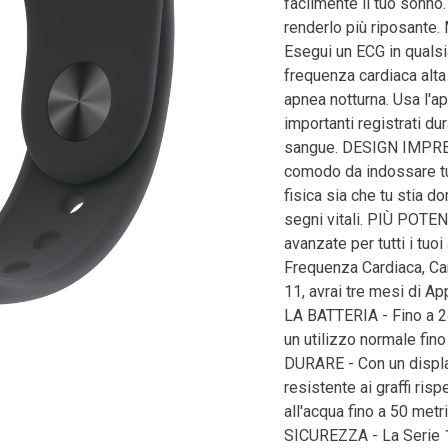
facilmente il tuo sonno.
renderlo più riposant
Esegui un ECG in qualsi
frequenza cardiaca alta
apnea notturna. Usa l'ap
importanti registrati du
sangue. DESIGN IMPRESS
comodo da indossare tutt
fisica sia che tu stia d
segni vitali. PIÙ POT
avanzate per tutti i tuo
Frequenza Cardiaca, Car
11, avrai tre mesi di 
LA BATTERIA - Fino a 24 
un utilizzo normale fin
DURARE - Con un display
resistente ai graffi ris
all'acqua fino a 50 metr
SICUREZZA - La Serie 11