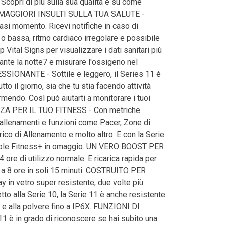
 Scopri di più sulla sua qualità e su come
e. MAGGIORI INSULTI SULLA TUA SALUTE -
asi momento. Ricevi notifiche in caso di
 o bassa, ritmo cardiaco irregolare e possibile
p Vital Signs per visualizzare i dati sanitari più
rante la notte7 e misurare l'ossigeno nel
IONANTE - Sottile e leggero, il Series 11 è
o il giorno, sia che tu stia facendo attività
ormendo. Così può aiutarti a monitorare i tuoi
ENZA PER IL TUO FITNESS - Con metriche
i allenamenti e funzioni come Pacer, Zone di
ico di Allenamento e molto altro. E con la Serie
Apple Fitness+ in omaggio. UN VERO BOOST PER
ore di utilizzo normale. E ricarica rapida per
o a 8 ore in soli 15 minuti. COSTRUITO PER
 in vetro super resistente, due volte più
petto alla Serie 10, la Serie 11 è anche resistente
i e alla polvere fino a IP6X. FUNZIONI DI
 è in grado di riconoscere se hai subito una