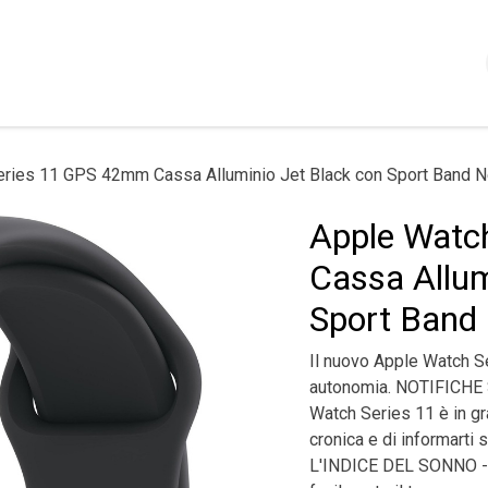
Shop
Servizi
Chi siamo
Contattaci
Politica
eries 11 GPS 42mm Cassa Alluminio Jet Black con Sport Band N
Apple Watc
Cassa Allum
Sport Band
Il nuovo Apple Watch Se
autonomia. NOTIFICHE
Watch Series 11 è in gr
cronica e di informart
L'INDICE DEL SONNO - C