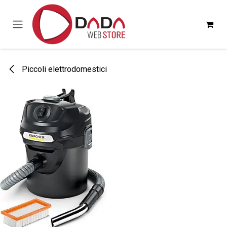
Passa al contenuto
Piccoli elettrodomestici