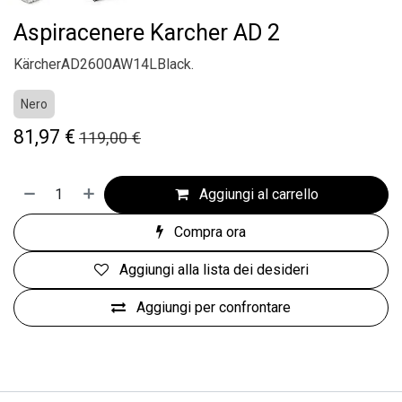
Aspiracenere Karcher AD 2
KärcherAD2600AW14LBlack.
Nero
81,97
€
119,00
€
Aggiungi al carrello
Compra ora
Aggiungi alla lista dei desideri
Aggiungi per confrontare