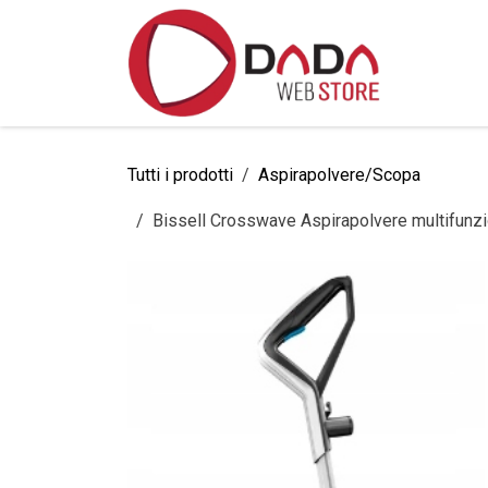
Passa al contenuto
Home
Tutti i prodotti
Aspirapolvere/Scopa
Bissell Crosswave Aspirapolvere multifunzio