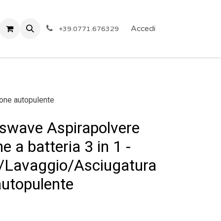
 Privacy
Eventi
ARTICOLI A PREZZO SHOCK!
Accedi
Reg
+39.0771.676329
ione autopulente
sswave Aspirapolvere
e a batteria 3 in 1 -
e/Lavaggio/Asciugatura
autopulente