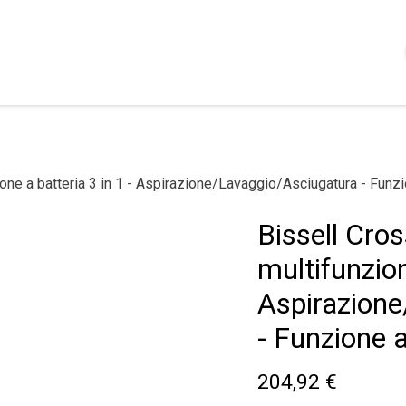
Shop
Servizi
Chi siamo
Contattaci
Politica
ne a batteria 3 in 1 - Aspirazione/Lavaggio/Asciugatura - Funz
Bissell Cro
multifunzion
Aspirazion
- Funzione 
204,92
€