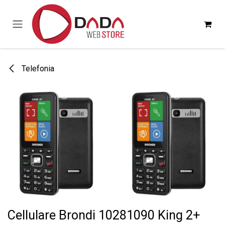
Passa al contenuto
Telefonia
Cellulare Brondi 10281090 King 2+