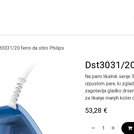
Shop
Servizi
Chi siamo
Contattaci
Politica
t3031/20 ferro da stiro Philips
Dst3031/20 
Na parni likalnik serij
izpustom pare, ki zglad
zagotavlja gladko drsen
za likanje manjih koliin o
53,28
€