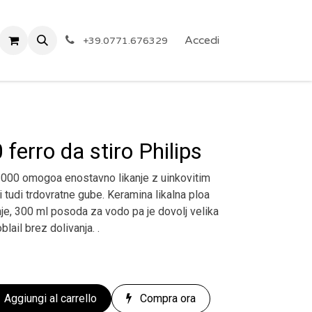
 Privacy
Eventi
ARTICOLI A PREZZO SHOCK!
Accedi
Reg
+39.0771.676329
ferro da stiro Philips
e 3000 omogoa enostavno likanje z uinkovitim
i tudi trdovratne gube. Keramina likalna ploa
je, 300 ml posoda za vodo pa je dovolj velika
blail brez dolivanja. .
Aggiungi al carrello
Compra ora