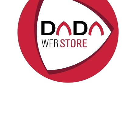
Politica sui cookie
Copyright © DadaWeb
Fornito da
Odoo
- Il n° 1 tra gli
e-commerce open source