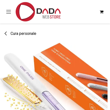
Passa al contenuto
Cura personale