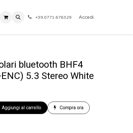
 Privacy
Eventi
ARTICOLI A PREZZO SHOCK!
Accedi
Reg
+39.0771.676329
olari bluetooth BHF4
NC) 5.3 Stereo White
Aggiungi al carrello
Compra ora