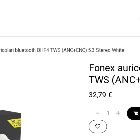
Shop
Servizi
Chi siamo
Contattaci
Politica
ricolari bluetooth BHF4 TWS (ANC+ENC) 5.3 Stereo White
Fonex auric
TWS (ANC+E
32,79
€