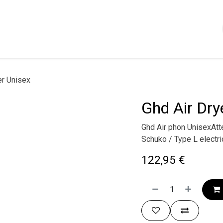
Shop
Servizi
Chi siamo
Contattaci
Politica
er Unisex
Ghd Air Dry
Ghd Air phon UnisexAtten
Schuko / Type L electri
122,95
€