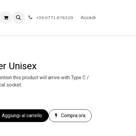
 Privacy
Eventi
ARTICOLI A PREZZO SHOCK!
Accedi
Reg
+39.0771.676329
er Unisex
tion this product will arrive with Type C /
cal socket.
Aggiungi al carrello
Compra ora