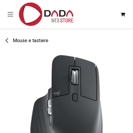
Passa al contenuto
Mouse e tastiere