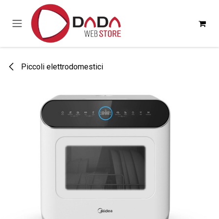
Passa al contenuto
Piccoli elettrodomestici