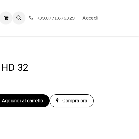
 Privacy
Eventi
ARTICOLI A PREZZO SHOCK!
Accedi
Reg
+39.0771.676329
d HD 32
Aggiungi al carrello
Compra ora