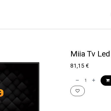
Shop
Servizi
Chi siamo
Contattaci
Politica
Miia Tv Le
81,15
€