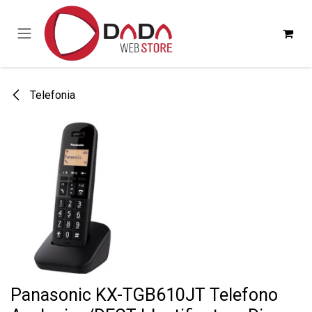
Passa al contenuto
Telefonia
Panasonic KX-TGB610JT Telefono