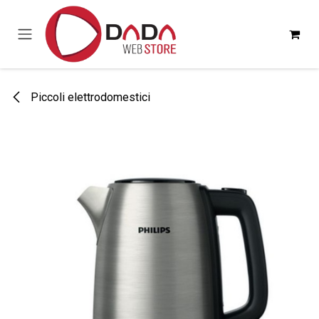
Passa al contenuto
Piccoli elettrodomestici