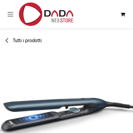
Passa al contenuto
Tutti i prodotti