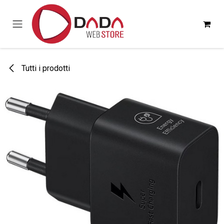
Passa al contenuto
Tutti i prodotti