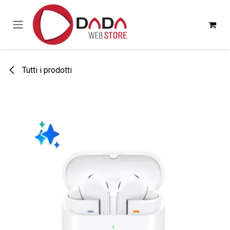
Passa al contenuto
Tutti i prodotti