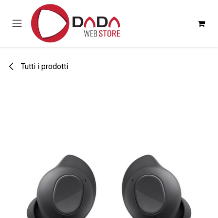
Passa al contenuto
Tutti i prodotti