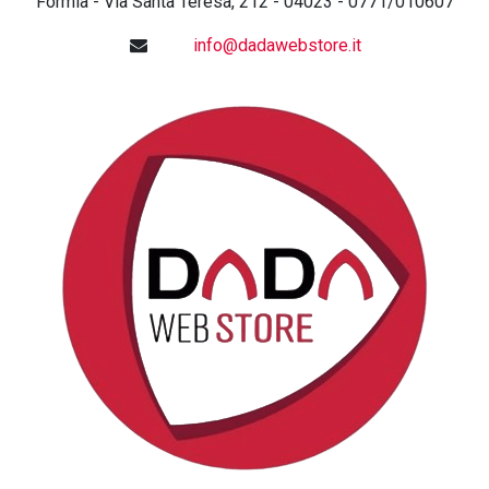
Formia - Via Santa Teresa, 212 - 04023 - 0771/010607
info@dadawebstore.it