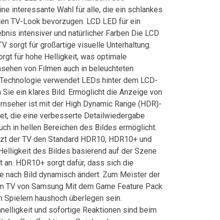
ine interessante Wahl für alle, die ein schlankes
nten TV-Look bevorzugen. LCD LED für ein
bnis intensiver und natürlicher Farben Die LCD
 sorgt für großartige visuelle Unterhaltung.
rgt für hohe Helligkeit, was optimale
sehen von Filmen auch in beleuchteten
 Technologie verwendet LEDs hinter dem LCD-
n Sie ein klares Bild. Ermöglicht die Anzeige von
rnseher ist mit der High Dynamic Range (HDR)-
et, die eine verbesserte Detailwiedergabe
uch in hellen Bereichen des Bildes ermöglicht.
tzt der TV den Standard HDR10, HDR10+ und
elligkeit des Bildes basierend auf der Szene
t an. HDR10+ sorgt dafür, dass sich die
je nach Bild dynamisch ändert. Zum Meister der
em TV von Samsung Mit dem Game Feature Pack
 Spielern haushoch überlegen sein.
nelligkeit und sofortige Reaktionen sind beim