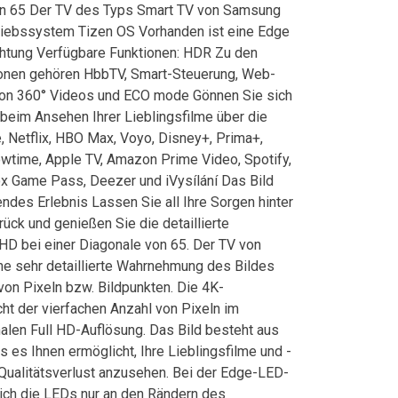
on 65 Der TV des Typs Smart TV von Samsung
riebssystem Tizen OS Vorhanden ist eine Edge
htung Verfügbare Funktionen: HDR Zu den
ionen gehören HbbTV, Smart-Steuerung, Web-
on 360° Videos und ECO mode Gönnen Sie sich
- beim Ansehen Ihrer Lieblingsfilme über die
, Netflix, HBO Max, Voyo, Disney+, Prima+,
owtime, Apple TV, Amazon Prime Video, Spotify,
ox Game Pass, Deezer und iVysílání Das Bild
rendes Erlebnis Lassen Sie all Ihre Sorgen hinter
rück und genießen Sie die detaillierte
 HD bei einer Diagonale von 65. Der TV von
e sehr detaillierte Wahrnehmung des Bildes
von Pixeln bzw. Bildpunkten. Die 4K-
ht der vierfachen Anzahl von Pixeln im
malen Full HD-Auflösung. Das Bild besteht aus
 es Ihnen ermöglicht, Ihre Lieblingsfilme und -
ualitätsverlust anzusehen. Bei der Edge-LED-
ich die LEDs nur an den Rändern des