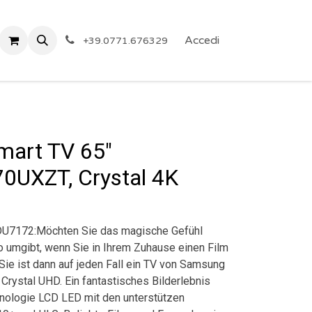
 Privacy
Eventi
ARTICOLI A PREZZO SHOCK!
Accedi
Reg
+39.0771.676329
art TV 65"
UXZT, Crystal 4K
U7172:Möchten Sie das magische Gefühl
o umgibt, wenn Sie in Ihrem Zuhause einen Film
Sie ist dann auf jeden Fall ein TV von Samsung
Crystal UHD. Ein fantastisches Bilderlebnis
nologie LCD LED mit den unterstützen