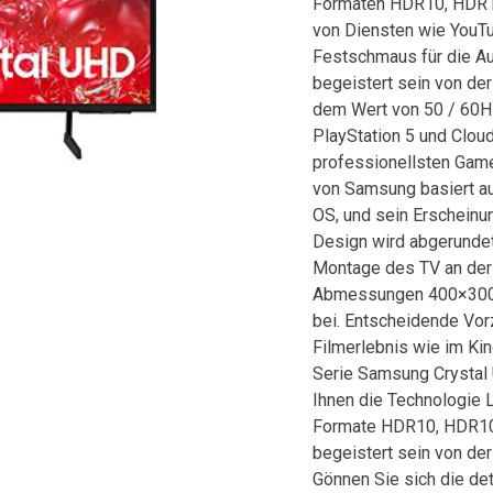
Formaten HDR10, HDR10
von Diensten wie YouT
Festschmaus für die A
begeistert sein von de
dem Wert von 50 / 60H
PlayStation 5 und Clou
professionellsten Game
von Samsung basiert au
OS, und sein Erscheinu
Design wird abgerundet
Montage des TV an der
Abmessungen 400×300 
bei. Entscheidende V
Filmerlebnis wie im Ki
Serie Samsung Crystal 
Ihnen die Technologie 
Formate HDR10, HDR10
begeistert sein von de
Gönnen Sie sich die det