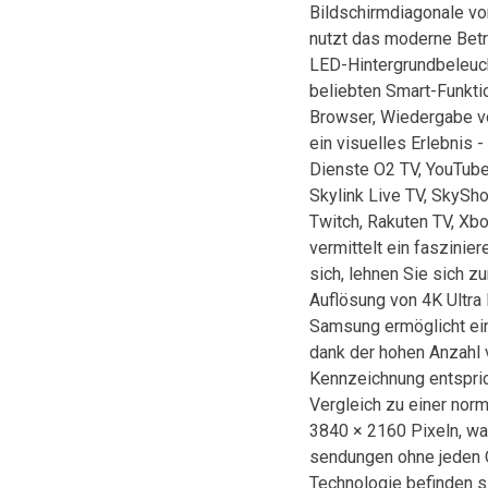
Bildschirmdiagonale v
nutzt das moderne Bet
LED-Hintergrundbeleuc
beliebten Smart-Funkt
Browser, Wiedergabe v
ein visuelles Erlebnis 
Dienste O2 TV, YouTube
Skylink Live TV, SkySh
Twitch, Rakuten TV, Xb
vermittelt ein faszinie
sich, lehnen Sie sich zu
Auflösung von 4K Ultra
Samsung ermöglicht ein
dank der hohen Anzahl 
Kennzeichnung entspric
Vergleich zu einer nor
3840 × 2160 Pixeln, was
sendungen ohne jeden Q
Technologie befinden s