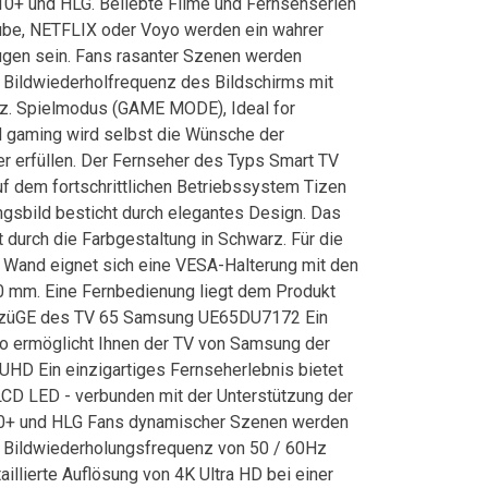
+ und HLG. Beliebte Filme und Fernsehserien
ube, NETFLIX oder Voyo werden ein wahrer
ugen sein. Fans rasanter Szenen werden
r Bildwiederholfrequenz des Bildschirms mit
z. Spielmodus (GAME MODE), Ideal for
d gaming wird selbst die Wünsche der
r erfüllen. Der Fernseher des Typs Smart TV
f dem fortschrittlichen Betriebssystem Tizen
ngsbild besticht durch elegantes Design. Das
 durch die Farbgestaltung in Schwarz. Für die
 Wand eignet sich eine VESA-Halterung mit den
mm. Eine Fernbedienung liegt dem Produkt
orzüGE des TV 65 Samsung UE65DU7172 Ein
no ermöglicht Ihnen der TV von Samsung der
UHD Ein einzigartiges Fernseherlebnis bietet
LCD LED - verbunden mit der Unterstützung der
+ und HLG Fans dynamischer Szenen werden
r Bildwiederholungsfrequenz von 50 / 60Hz
aillierte Auflösung von 4K Ultra HD bei einer