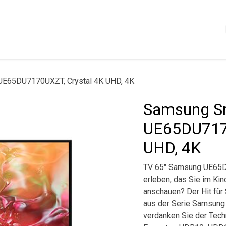
Shop
Servizi
Chi siamo
Contattaci
Politica
UE65DU7170UXZT, Crystal 4K UHD, 4K
Samsung Sm
UE65DU7170
UHD, 4K
TV 65" Samsung UE65D
erleben, das Sie im Kin
anschauen? Der Hit für 
aus der Serie Samsung 
verdanken Sie der Tech