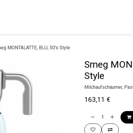
Shop
Servizi
Chi siamo
Contattaci
Politica
eg MONTALATTE, BLU, 50's Style
Smeg MONT
Style
Milchaufschäumer, Paste
163,11
€