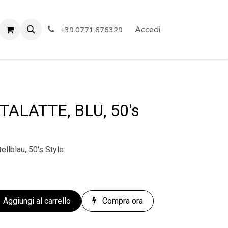
 Privacy
Eventi
ARTICOLI A PREZZO SHOCK!
Accedi
Reg
+39.0771.676329
ALATTE, BLU, 50's
llblau, 50's Style.
Aggiungi al carrello
Compra ora