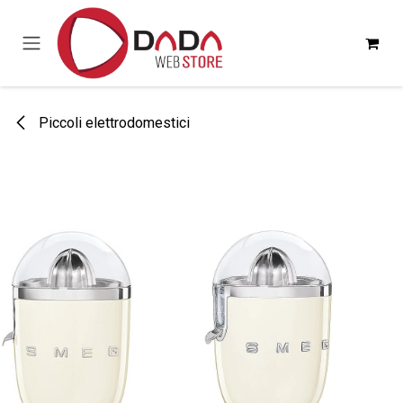
Passa al contenuto
Piccoli elettrodomestici