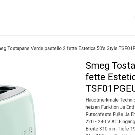
Shop
Servizi
Chi siamo
Contattaci
Politica
eg Tostapane Verde pastello 2 fette Estetica 50's Style TSF0
Smeg Tostap
fette Esteti
TSF01PGE
Hauptmerkmale Technis
heizen Funktion Ja Ent
Rutschfeste Füße Ja E
220 - 240 V AC Einga
Breite 310 mm Tiefe 1