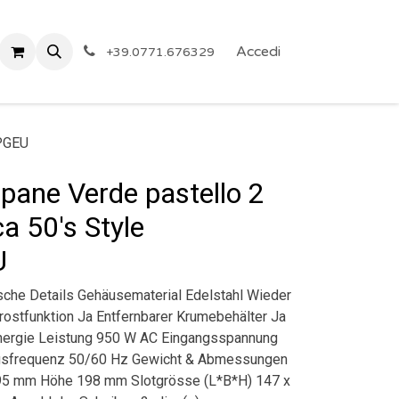
 Privacy
Eventi
ARTICOLI A PREZZO SHOCK!
Accedi
Reg
+39.0771.676329
1PGEU
ane Verde pastello 2
ca 50's Style
U
che Details Gehäusematerial Edelstahl Wieder
frostfunktion Ja Entfernbarer Krumebehälter Ja
nergie Leistung 950 W AC Eingangsspannung
ngsfrequenz 50/60 Hz Gewicht & Abmessungen
95 mm Höhe 198 mm Slotgrösse (L*B*H) 147 x