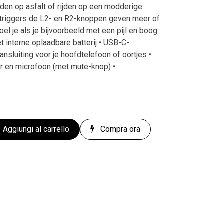
ijden op asfalt of rijden op een modderige
triggers de L2- en R2-knoppen geven meer of
oel je als je bijvoorbeeld met een pijl en boog
t interne oplaadbare batterij • USB-C-
aansluiting voor je hoofdtelefoon of oortjes •
 en microfoon (met mute-knop) •
Aggiungi al carrello
Compra ora