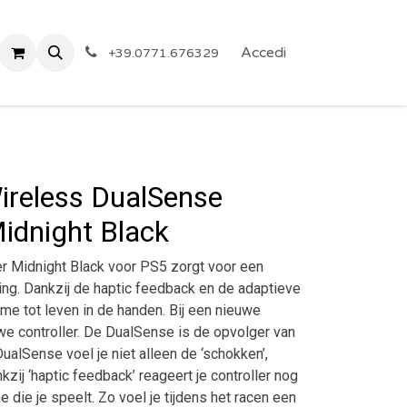
 Privacy
Eventi
ARTICOLI A PREZZO SHOCK!
Accedi
Reg
+39.0771.676329
ireless DualSense
Midnight Black
r Midnight Black voor PS5 zorgt voor een
g. Dankzij de haptic feedback en de adaptieve
me tot leven in de handen. Bij een nieuwe
we controller. De DualSense is de opvolger van
alSense voel je niet alleen de ‘schokken’,
zij ‘haptic feedback’ reageert je controller nog
 die je speelt. Zo voel je tijdens het racen een