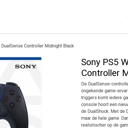
Shop
Servizi
Chi siamo
Contattaci
Politica
DualSense Controller Midnight Black
Sony PS5 W
Controller 
De DualSense-controlle
ongekende game-ervarin
triggers komt iedere ga
console hoort een nieu
de DualShock. Met de Du
maar de hele game. Dank
realistischer op de game