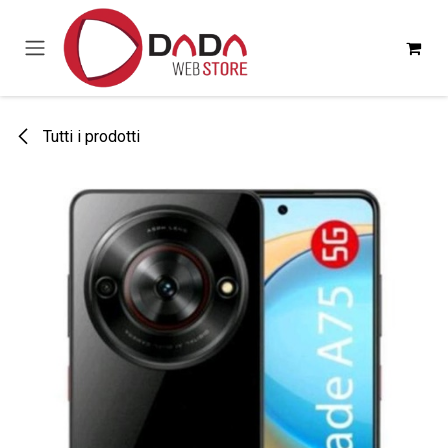
Passa al contenuto
Tutti i prodotti