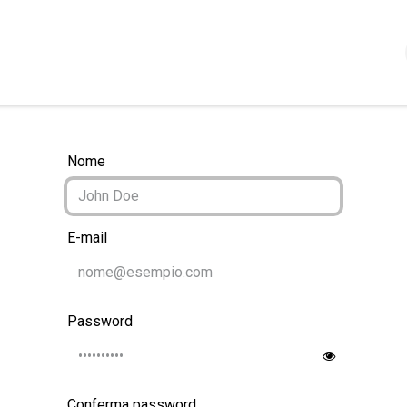
Shop
Servizi
Chi siamo
Contattaci
Politica
Nome
E-mail
Password
Conferma password