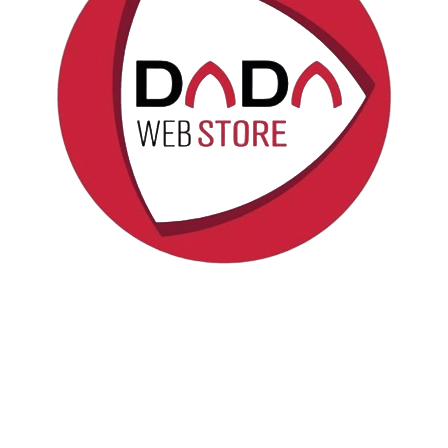
Politica sui cookie
Copyright © DadaWeb
Fornito da
Odoo
- Il n° 1 tra gli
e-commerce open source