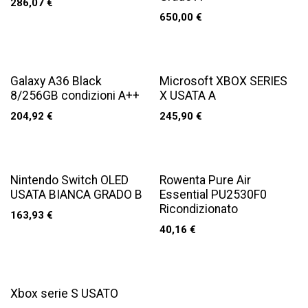
286,07
€
650,00
€
Galaxy A36 Black
Microsoft XBOX SERIES
8/256GB condizioni A++
X USATA A
204,92
€
245,90
€
Nintendo Switch OLED
Rowenta Pure Air
USATA BIANCA GRADO B
Essential PU2530F0
Ricondizionato
163,93
€
40,16
€
Xbox serie S USATO