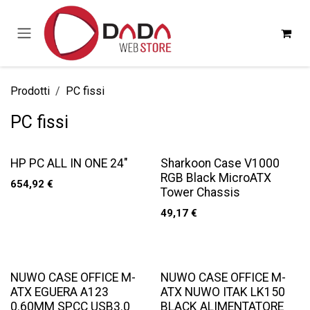
Passa al contenuto
Prodotti
PC fissi
PC fissi
HP PC ALL IN ONE 24"
Sharkoon Case V1000
RGB Black MicroATX
654,92
€
Tower Chassis
49,17
€
NUWO CASE OFFICE M-
NUWO CASE OFFICE M-
ATX EGUERA A123
ATX NUWO ITAK LK150
0.60MM SPCC USB3.0
BLACK ALIMENTATORE